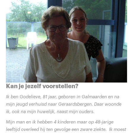
Kan je jezelf voorstellen?
Ik ben Godelieve, 81 jaar, geboren in Galmaarden en na
mijn jeugd verhuisd naar Geraardsbergen. Daar woonde
ik, ook na mijn huwelijk, naast mijn ouders.
Mijn man en ik hebben 4 kinderen maar op 48-jarige
leeftijd overleed hij ten gevolge een zware ziekte. Ik moest