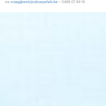
via
vraag@welzijnskoepelwb.be
– 0488 07 89 16