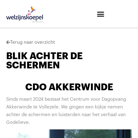
Terug naar overzicht
BLIK ACHTER DE
SCHERMEN
CDO AKKERWINDE
Sinds maart 2024 bestaat het Centrum voor Dagopvang
Akkerwinde te Vollezele. We gingen een kijkje nemen
achter de schermen en luisterden naar het verhaal van
Godelieve.