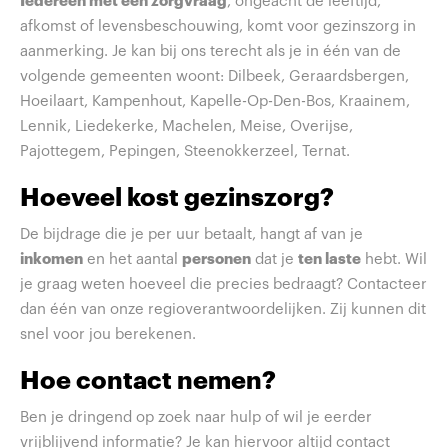
Iedereen met een zorgvraag
, ongeacht de leeftijd,
afkomst of levensbeschouwing, komt voor gezinszorg in
aanmerking. Je kan bij ons terecht als je in één van de
volgende gemeenten woont: Dilbeek, Geraardsbergen,
Hoeilaart, Kampenhout, Kapelle-Op-Den-Bos, Kraainem,
Lennik, Liedekerke, Machelen, Meise, Overijse,
Pajottegem, Pepingen, Steenokkerzeel, Ternat.
Hoeveel kost gezinszorg?
De bijdrage die je per uur betaalt, hangt af van je
inkomen
en het aantal
personen
dat je
ten laste
hebt. Wil
je graag weten hoeveel die precies bedraagt? Contacteer
dan één van onze regioverantwoordelijken. Zij kunnen dit
snel voor jou berekenen.
Hoe contact nemen?
Ben je dringend op zoek naar hulp of wil je eerder
vrijblijvend informatie? Je kan hiervoor altijd contact