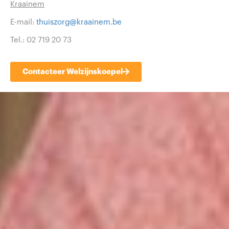
Kraainem
E-mail:
thuiszorg@kraainem.be
Tel.: 02 719 20 73
Contacteer Welzijnskoepel