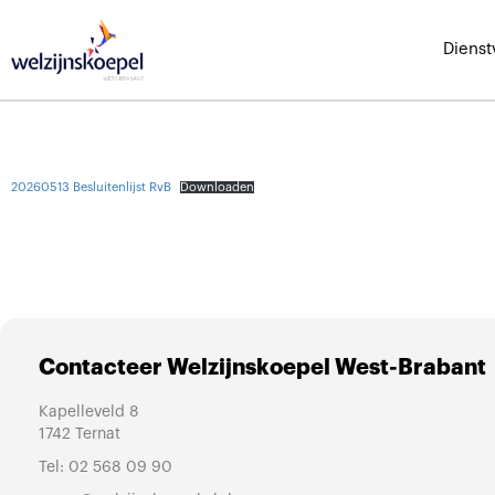
Dienst
20260513 Besluitenlijst RvB
Downloaden
Contacteer Welzijnskoepel West-Brabant
Kapelleveld 8
1742 Ternat
Tel:
02 568 09 90