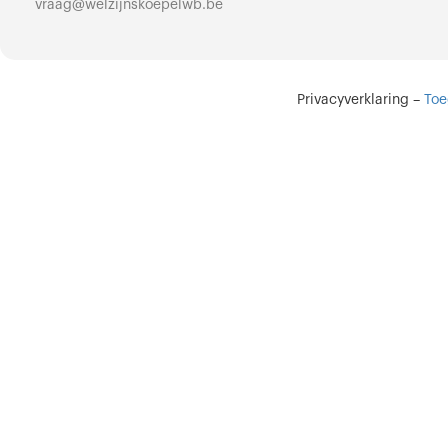
vraag@welzijnskoepelwb.be
Privacyverklaring
–
Toe