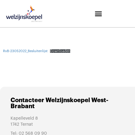
RvB-23052022_Besluitenlijst
Downloaden
Contacteer Welzijnskoepel West-
Brabant
Kapelleveld 8
1742 Ternat
Tel:
02 568 09 90