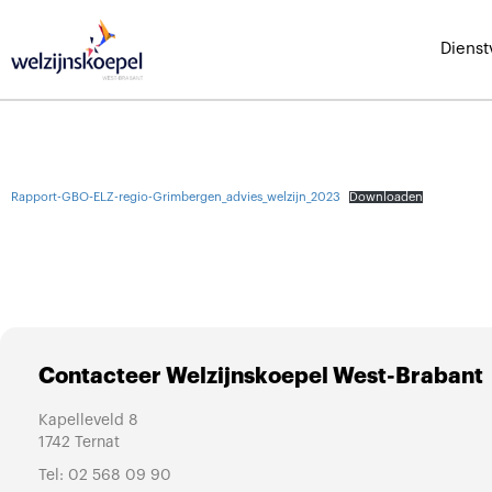
Dienst
Rapport-GBO-ELZ-regio-Grimbergen_advies_welzijn_2023
Downloaden
Contacteer Welzijnskoepel West-Brabant
Kapelleveld 8
1742 Ternat
Tel:
02 568 09 90